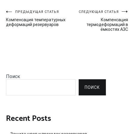
Навигация
ПРЕДЫДУЩАЯ СТАТЬЯ
СЛЕДУЮЩАЯ СТАТЬЯ
Компенсация температурных
Компенсация
по
деформаций резервуаров
термодеформаций в
ёмкостях АЗС
записям
Поиск
ПОИСК
Recent Posts
Защита швов и проходок резервуаров